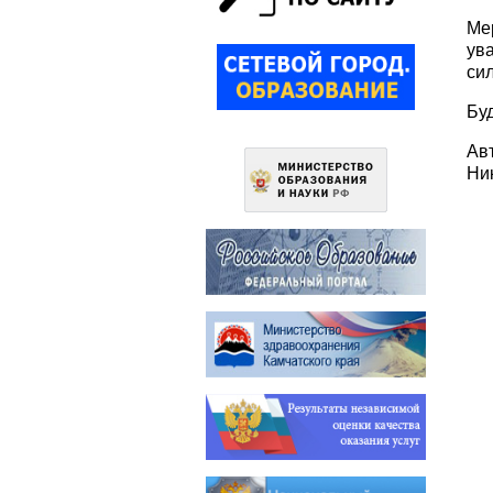
Ме
ув
сил
Бу
Ав
Ни