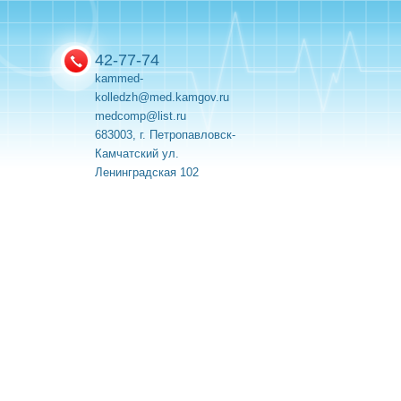
42-77-74
kammed-
kolledzh@med.kamgov.ru
medcomp@list.ru
683003, г. Петропавловск-
Камчатский ул.
Ленинградская 102