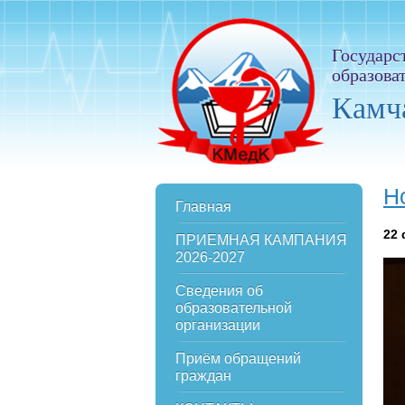
Государс
образова
Камч
Н
Главная
22
ПРИЕМНАЯ КАМПАНИЯ
2026-2027
Сведения об
образовательной
организации
Приём обращений
граждан