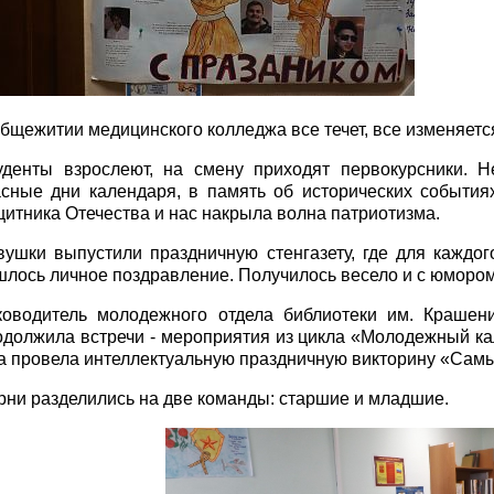
общежитии медицинского колледжа все течет, все изменяет
уденты взрослеют, на смену приходят первокурсники. 
асные дни календаря, в память об исторических событи
щитника Отечества и нас накрыла волна патриотизма.
вушки выпустили праздничную стенгазету, где для каждо
шлось личное поздравление. Получилось весело и с юмором
ководитель молодежного отдела библиотеки им. Крашен
одолжила встречи - мероприятия из цикла «Молодежный ка
а провела интеллектуальную праздничную викторину «Сам
рни разделились на две команды: старшие и младшие.