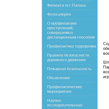
Филиал в пгт. Палана
Фотогалерея
О профилактике
преступлений,
совершаемых
дистанционным способом
Со
Профилактика терроризма
об
во
Правила безопасности
дорожного движения
Шл
Па
Пожарная безопасность
во
иг
Объявления
Профилактические
мероприятия
Научно-
исследовательская