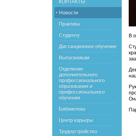
КОНТАКТЫ
Новости
Практика
Студенту
В 
Дистанционное обучение
Ст
кр
Выпускникам
за
Отделение
Де
дополнительного
на
профессионального
образования и
Ру
профессионального
пр
обучения
Он
Библиотека
Па
Центр карьеры
Трудоустройство