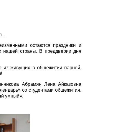
ся…
Неизменными остаются праздники и
ях нашей страны. В преддверии дня
го из живущих в общежитии парней,
!
инникова Абрамян Лена Айказовна
лендарь» со студентами общежития.
ый умный».