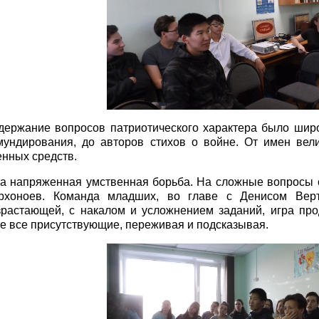
держание вопросов патриотического характера было шир
мундирования, до авторов стихов о войне. От имен вел
енных средств.
а напряженная умственная борьба. На сложные вопросы 
рхоноев. Команда младших, во главе с Денисом Верт
зрастающей, с накалом и усложнением заданий, игра про
ре все присутствующие, переживая и подсказывая.