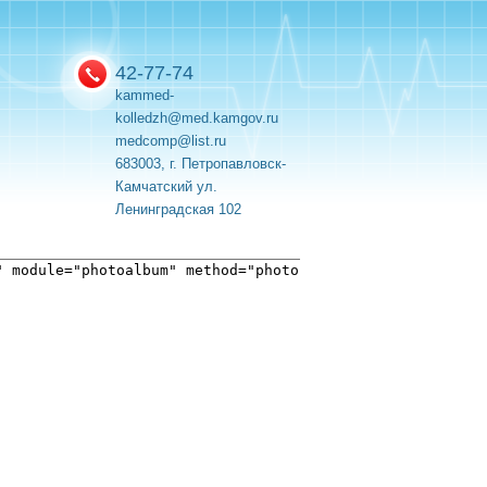
42-77-74
kammed-
kolledzh@med.kamgov.ru
medcomp@list.ru
683003, г. Петропавловск-
Камчатский ул.
Ленинградская 102