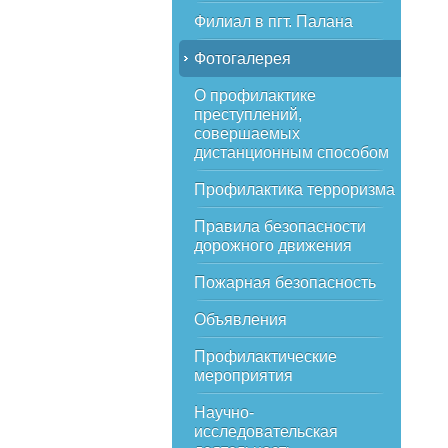
Филиал в пгт. Палана
Фотогалерея
О профилактике
преступлений,
совершаемых
дистанционным способом
Профилактика терроризма
Правила безопасности
дорожного движения
Пожарная безопасность
Объявления
Профилактические
мероприятия
Научно-
исследовательская