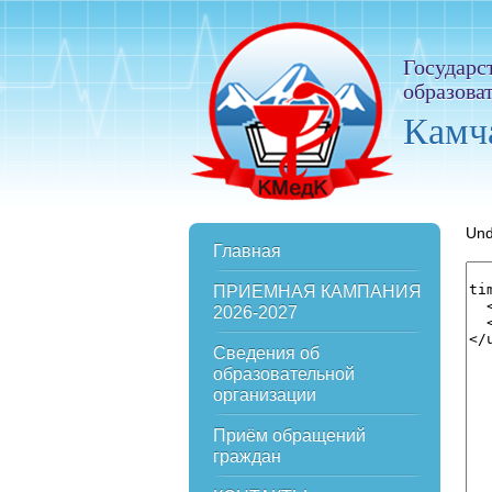
Государс
образова
Камч
Und
Главная
ПРИЕМНАЯ КАМПАНИЯ
2026-2027
Сведения об
образовательной
организации
Приём обращений
граждан