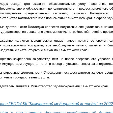
ледж создан для оказания образовательных услуг населению по
фессионального образования, дополнительного профессионального об
дусмотренных федеральными законами, законами Камчатского
вительства Камчатского края полномочий Камчатского края в сфере здр
ью деятельности Колледжа является подготовка специалистов с нача
 удовлетворения социально-экономических потребностей лечебно-проф
еждение является юридическим лицом, имеет печать со своим по
нтификационным номерами, все необходимые печати, штампы и бла
бюджетные счета, открытые в УФК по Камчатскому краю.
щество закреплено за учреждением на праве оперативного управлен
м имуществом осуществляется в порядке, установленном законодатель
ансирование деятельности Учреждения осуществляется за счет сред
олнение государственных услуг.
едителем является Министерство здравоохранения Камчатского края.
ланс ГБПОУ КК "Камчатский медицинский колледж" за 2022 
чёт о результатах
финансово-хозяйственной деят