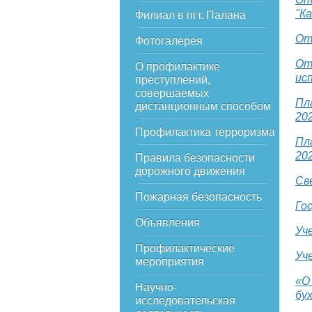
"К
Филиал в пгт. Палана
От
Фотогалерея
От
О профилактике
ис
преступлений,
совершаемых
Пл
дистанционным способом
202
Профилактика терроризма
Пл
202
Правила безопасности
дорожного движения
Св
Пожарная безопасность
Го
Объявления
Уч
Профилактические
Уч
мероприятия
«О
Научно-
бу
исследовательская