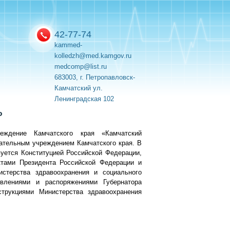
42-77-74
kammed-
kolledzh@med.kamgov.ru
medcomp@list.ru
683003, г. Петропавловск-
Камчатский ул.
Ленинградская 102
ь
реждение Камчатского края «Камчатский
ательным учреждением Камчатского края. В
уется Конституцией Российской Федерации,
ктами Президента Российской Федерации и
истерства здравоохранения и социального
овлениями и распоряжениями Губернатора
струкциями Министерства здравоохранения