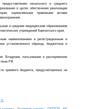
 предоставлению начального и среднего
разования в целях обеспечения реализации
 края, нормативными правовыми актами
авоохранения.
льным и средним медицинским образованием
илактических учреждений Камчатского края.
лным наименованием и регистрационным и
нки установленного образца, бюджетные и
ия. Владение, пользование и распоряжение
ством РФ.
ств краевого бюджета, предусмотренных на
г.
ельности
деятельности ГБПОУ КК