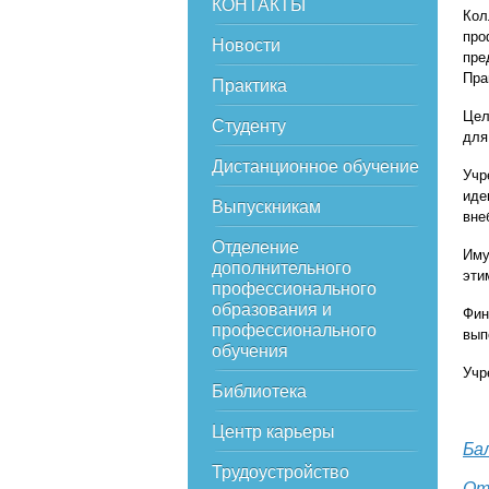
КОНТАКТЫ
Кол
про
Новости
пре
Пра
Практика
Цел
Студенту
для
Дистанционное обучение
Учр
иде
Выпускникам
вне
Отделение
Иму
дополнительного
эти
профессионального
образования и
Фин
профессионального
вып
обучения
Учр
Библиотека
Центр карьеры
Ба
Трудоустройство
От