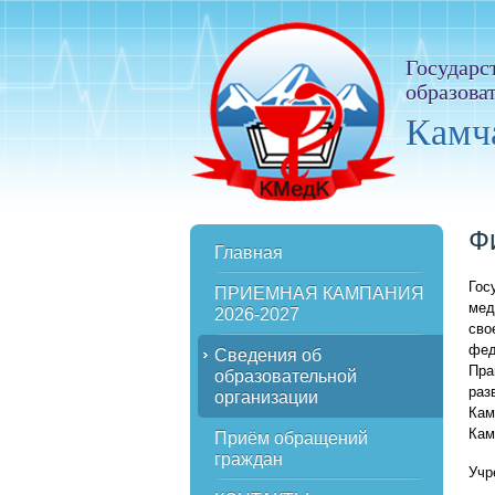
Государс
образова
Камч
Ф
Главная
Гос
ПРИЕМНАЯ КАМПАНИЯ
мед
2026-2027
сво
фед
Сведения об
Пра
образовательной
раз
организации
Кам
Кам
Приём обращений
граждан
Учр