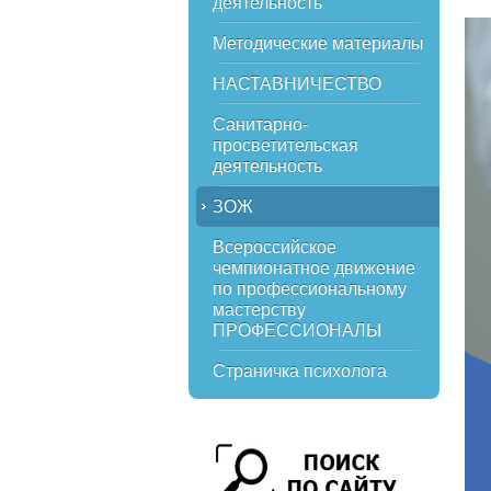
деятельность
Методические материалы
НАСТАВНИЧЕСТВО
Санитарно-
просветительская
деятельность
ЗОЖ
Всероссийское
чемпионатное движение
по профессиональному
мастерству
ПРОФЕССИОНАЛЫ
Страничка психолога