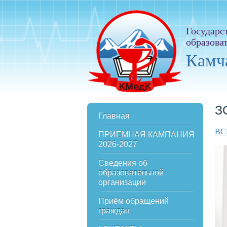
Государс
образова
Камч
З
Главная
ВС
ПРИЕМНАЯ КАМПАНИЯ
2026-2027
Сведения об
образовательной
организации
Приём обращений
граждан