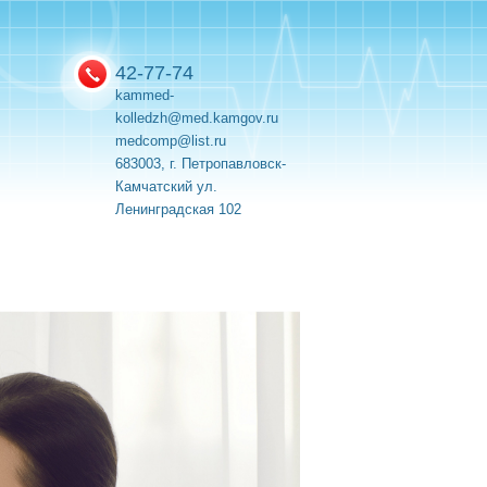
42-77-74
kammed-
kolledzh@med.kamgov.ru
medcomp@list.ru
683003, г. Петропавловск-
Камчатский ул.
Ленинградская 102