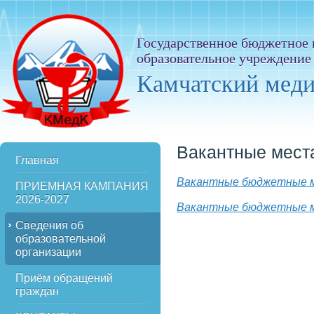
Государственное бюджетное
образовательное учреждение
Камчатский мед
Вакантные места
Главная
Вакантные бюджетные ме
ПРИЕМНАЯ КАМПАНИЯ
2026-2027
Вакантные бюджетные м
Сведения об
образовательной
организации
Приём обращений
граждан