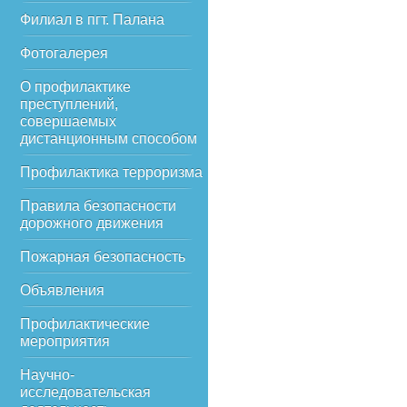
Филиал в пгт. Палана
Фотогалерея
О профилактике
преступлений,
совершаемых
дистанционным способом
Профилактика терроризма
Правила безопасности
дорожного движения
Пожарная безопасность
Объявления
Профилактические
мероприятия
Научно-
исследовательская