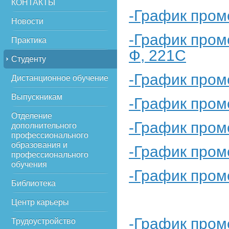
КОНТАКТЫ
-График пром
Новости
-График пром
Практика
Ф, 221С
Студенту
-График пром
Дистанционное обучение
Выпускникам
-График пром
Отделение
-График пром
дополнительного
профессионального
образования и
-График пром
профессионального
обучения
-График пром
Библиотека
Центр карьеры
-График пром
Трудоустройство