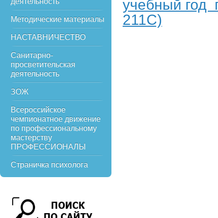
учебный год 
деятельность
211С)
Методические материалы
НАСТАВНИЧЕСТВО
Санитарно-
просветительская
деятельность
ЗОЖ
Всероссийское
чемпионатное движение
по профессиональному
мастерству
ПРОФЕССИОНАЛЫ
Страничка психолога