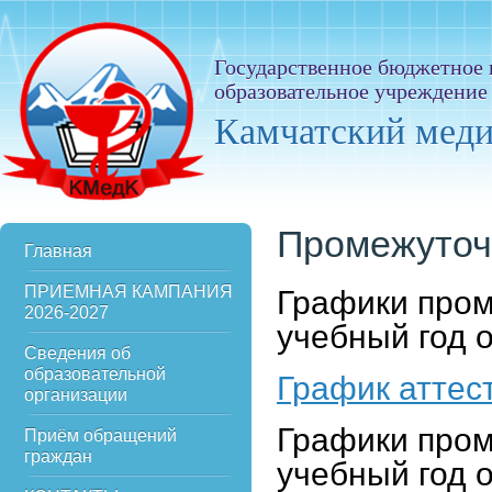
Государственное бюджетное
образовательное учреждение
Камчатский мед
Промежуточ
Главная
ПРИЕМНАЯ КАМПАНИЯ
Графики пром
2026-2027
учебный год 
Сведения об
образовательной
График аттест
организации
Графики пром
Приём обращений
граждан
учебный год 