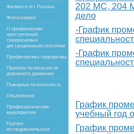
202 МС, 204 
Филиал в пгт. Палана
дело
Фотогалерея
-График пром
О профилактике
преступлений,
специальност
совершаемых
дистанционным способом
-График пром
Профилактика терроризма
специальност
Правила безопасности
дорожного движения
Пожарная безопасность
Объявления
График проме
Профилактические
учебный год 
мероприятия
Научно-
График проме
исследовательская