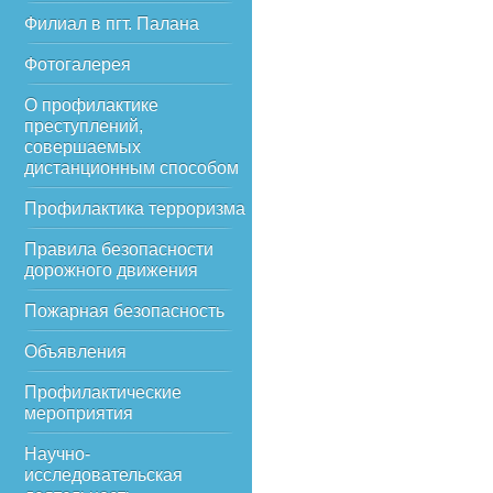
Филиал в пгт. Палана
Фотогалерея
О профилактике
преступлений,
совершаемых
дистанционным способом
Профилактика терроризма
Правила безопасности
дорожного движения
Пожарная безопасность
Объявления
Профилактические
мероприятия
Научно-
исследовательская