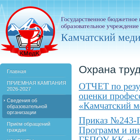
Государственное бюджетное
образовательное учреждение
Камчатский мед
Охрана тру
Главная
ПРИЕМНАЯ КАМПАНИЯ
ОТЧЕТ по резу
2026-2027
оценки профес
Сведения об
«Камчатский м
образовательной
организации
Приказ №243-П
Приём обращений
Программ и инс
граждан
ГБПОУ КК «Ка