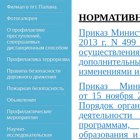
Филиал в пгт. Палана
НОРМАТИВН
Фотогалерея
О профилактике
Приказ Минист
преступлений,
2013 г. N 499
совершаемых
дистанционным способом
осуществлен
дополнительн
Профилактика терроризма
изменениями и
Правила безопасности
дорожного движения
Приказ
Мини
Пожарная безопасность
от
15
ноября
Объявления
Порядок орган
Профилактические
деятельности
мероприятия
программам, 
Научно-
образования и
исследовательская