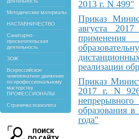
деятельность
2013 г. N 499"
Методические материалы
Приказ Минис
НАСТАВНИЧЕСТВО
августа 201
Санитарно-
применения
просветительская
образовательн
деятельность
дистанционн
ЗОЖ
реализации об
Всероссийское
чемпионатное движение
Приказ Минист
по профессиональному
мастерству
2017 г. N 92
ПРОФЕССИОНАЛЫ
непрерывног
Страничка психолога
образования в
года"