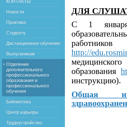
КОНТАКТЫ
ДЛЯ СЛУША
Новости
С 1 января
Практика
образователь
Студенту
работник
Дистанционное обучение
http://edu.rosmi
Выпускникам
медицинс
Отделение
образования
h
дополнительного
профессионального
инструкцию).
образования и
профессионального
обучения
Общая ин
здравоохранен
Библиотека
Центр карьеры
Трудоустройство