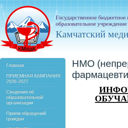
Государственное бюджетное
образовательное учреждение
Камчатский мед
НМО (непре
Главная
фармацевти
ПРИЕМНАЯ КАМПАНИЯ
2026-2027
ИНФО
Сведения об
ОБУЧА
образовательной
организации
Приём обращений
граждан