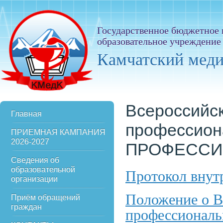
Государственное бюджетное
образовательное учреждение
Камчатский мед
Всероссийс
Главная
профессион
ПРИЕМНАЯ КАМПАНИЯ
2026-2027
ПРОФЕСС
Сведения об
образовательной
Протокол внут
организации
Положение о В
Приём обращений
граждан
профессиональ