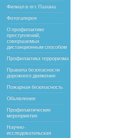
Филиал в пгт. Палана
Фотогалерея
О профилактике
преступлений,
совершаемых
дистанционным способом
Профилактика терроризма
Правила безопасности
дорожного движения
Пожарная безопасность
Объявления
Профилактические
мероприятия
Научно-
исследовательская