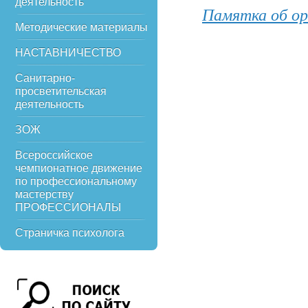
деятельность
Памятка об ор
Методические материалы
НАСТАВНИЧЕСТВО
Санитарно-
просветительская
деятельность
ЗОЖ
Всероссийское
чемпионатное движение
по профессиональному
мастерству
ПРОФЕССИОНАЛЫ
Страничка психолога