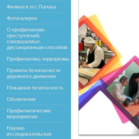
Филиал в пгт. Палана
Фотогалерея
О профилактике
преступлений,
совершаемых
дистанционным способом
Профилактика терроризма
Правила безопасности
дорожного движения
Пожарная безопасность
Объявления
Профилактические
мероприятия
Научно-
исследовательская