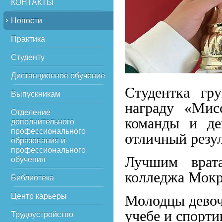
КОНТАКТЫ
Новости
Практика
Студенту
Дистанционное обучение
Студентка гр
Выпускникам
награду «Мис
Отделение
команды и де
дополнительного
профессионального
отличный резул
образования и
профессионального
Лучшим врата
обучения
колледжа Мокр
Библиотека
Центр карьеры
Молодцы девоч
учебе и спорт
Трудоустройство