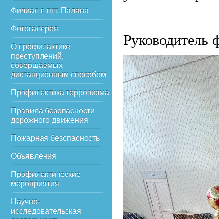
Филиал в пгт. Палана
Фотогалерея
Руководитель ф
О профилактике
преступлений,
совершаемых
дистанционным способом
Профилактика терроризма
Правила безопасности
дорожного движения
Пожарная безопасность
Объявления
Профилактические
мероприятия
Научно-
исследовательская