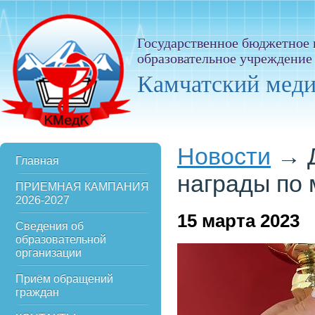
Государственное бюджетное
образовательное учреждение
Камчатский мед
Новости
→
Главная
награды по 
ПРИЕМНАЯ КАМПАНИЯ
2026-2027
15
марта 2023
Сведения об
образовательной
организации
Приём обращений
граждан