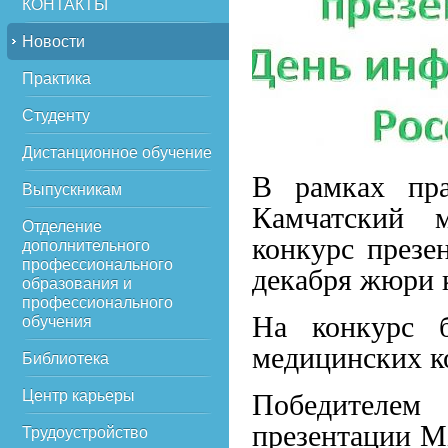
КОНТАКТЫ
Новости
Практика
Студенту
Дистанционное обучение
В рамках пра
Выпускникам
Камчатский 
Отделение
конкурс презе
дополнительного
профессионального
декабря жюри к
образования и
профессионального
На конкурс б
обучения
медицинских к
Библиотека
Центр карьеры
Победителе
презентации Mi
Трудоустройство