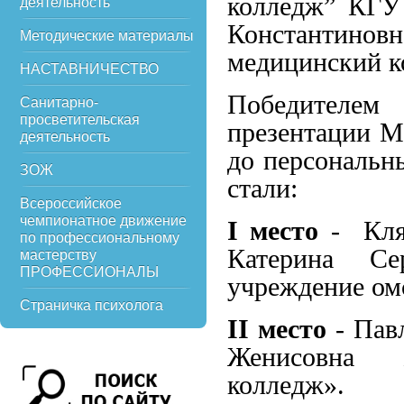
колледж” КГУ
деятельность
Константино
Методические материалы
медицинский к
НАСТАВНИЧЕСТВО
Победителе
Санитарно-
просветительская
презентации Mi
деятельность
до персональн
ЗОЖ
стали:
Всероссийское
чемпионатное движение
I место
- Кля
по профессиональному
Катерина Се
мастерству
ПРОФЕССИОНАЛЫ
учреждение ом
Страничка психолога
II
место
- Пав
Женисовна Б
колледж».