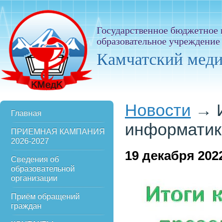
Государственное бюджетное
образовательное учреждение
Камчатский мед
Новости
→
Главная
информатик
ПРИЕМНАЯ КАМПАНИЯ
2026-2027
19
декабря 202
Сведения об
образовательной
организации
Приём обращений
граждан