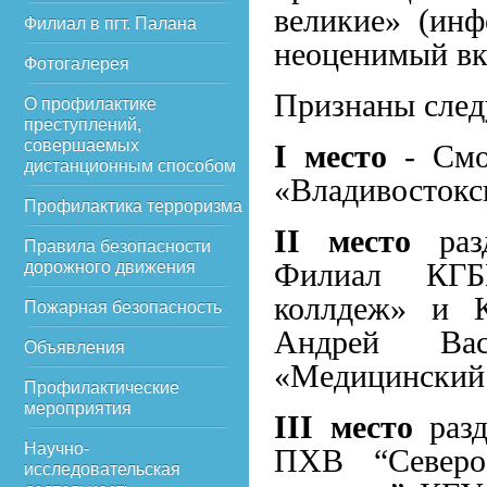
великие» (инф
Филиал в пгт. Палана
неоценимый вкл
Фотогалерея
Признаны след
О профилактике
преступлений,
совершаемых
I
место
- Смо
дистанционным способом
«Владивостокс
Профилактика терроризма
II
место
разд
Правила безопасности
Филиал КГБП
дорожного движения
коллдеж» и К
Пожарная безопасность
Андрей Ва
Объявления
«Медицинский
Профилактические
мероприятия
III
место
разд
Научно-
ПХВ “Северо
исследовательская