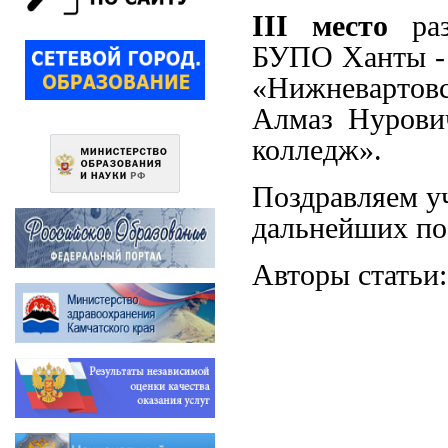
III
место
раз
БУПО Ханты - 
«Нижневарто
Алмаз Нурови
колледж».
Поздравляем у
дальнейших по
Авторы статьи: