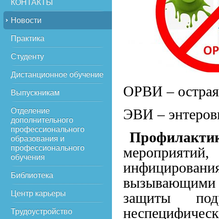
КОНТАКТЫ
Новости
Практика
Студенту
Дистанционное обучение
ОРВИ – острая
Выпускникам
ЭВИ – энтеров
Отделение
дополнительного
профессионального
Профилакти
образования и
профессионального
мероприятий
обучения
инфицирован
Библиотека
вызывающими 
Центр карьеры
защиты под
неспецифическ
Трудоустройство