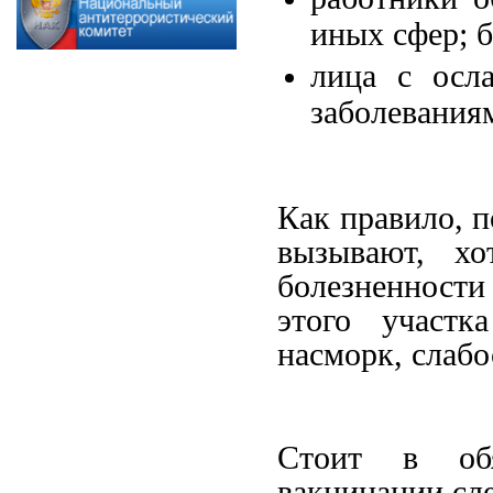
иных сфер; 
лица с осл
заболевания
Как правило, 
вызывают, хо
болезненност
этого участк
насморк, слабо
Стоит в обя
вакцинации сл