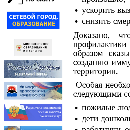
ускорить вы
снизить сме
Доказано, чт
профилактик
образом сказы
созданию имму
территории.
Особая необхо
следующими с
пожилые лю
дети дошкол
работники о