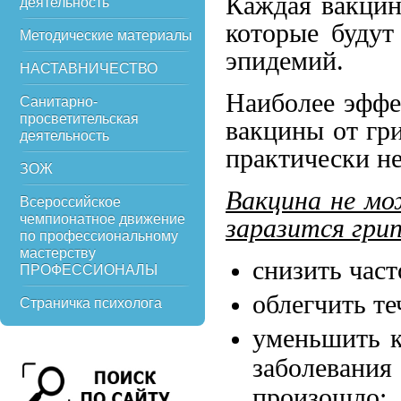
Каждая вакцин
деятельность
которые будут
Методические материалы
эпидемий.
НАСТАВНИЧЕСТВО
Наиболее эффе
Санитарно-
просветительская
вакцины от гри
деятельность
практически н
ЗОЖ
Вакцина не мо
Всероссийское
чемпионатное движение
заразится гри
по профессиональному
мастерству
снизить част
ПРОФЕССИОНАЛЫ
облегчить те
Страничка психолога
уменьшить к
заболевани
произошло;