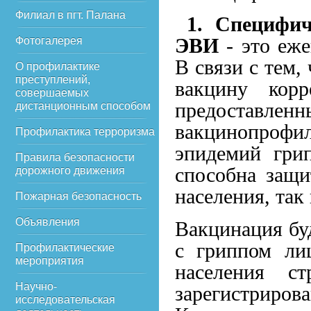
Филиал в пгт. Палана
1. Специфи
ЭВИ
- это еже
Фотогалерея
В связи с тем,
О профилактике
преступлений,
вакцину корр
совершаемых
предоставлен
дистанционным способом
вакцинопрофи
Профилактика терроризма
эпидемий гри
Правила безопасности
способна защи
дорожного движения
населения, так 
Пожарная безопасность
Объявления
Вакцинация бу
с гриппом ли
Профилактические
мероприятия
населения с
Научно-
зарегистрирова
исследовательская