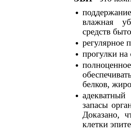
поддержан
влажная у
средств быт
регулярное 
прогулки на 
полноценное
обеспечива
белков, жиро
адекватный
запасы орга
Доказано, ч
клетки эпите