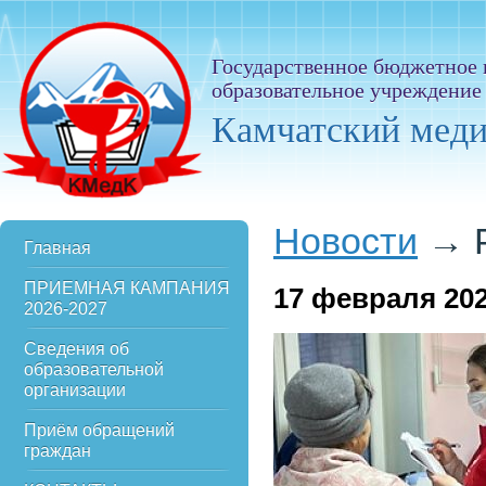
Государственное бюджетное
образовательное учреждение
Камчатский мед
Новости
→
Главная
ПРИЕМНАЯ КАМПАНИЯ
17
февраля 20
2026-2027
Сведения об
образовательной
организации
Приём обращений
граждан