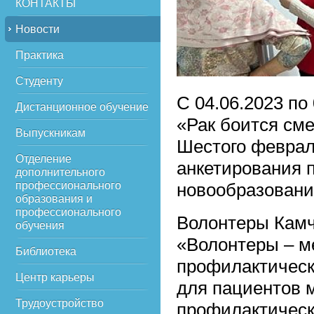
КОНТАКТЫ
Новости
Практика
Студенту
С 04.06.2023 по
Дистанционное обучение
«Рак боится см
Выпускникам
Шестого феврал
Отделение
анкетирования 
дополнительного
профессионального
новообразовани
образования и
профессионального
Волонтеры Камч
обучения
«Волонтеры – м
Библиотека
профилактическ
Центр карьеры
для пациентов 
Трудоустройство
профилактическ