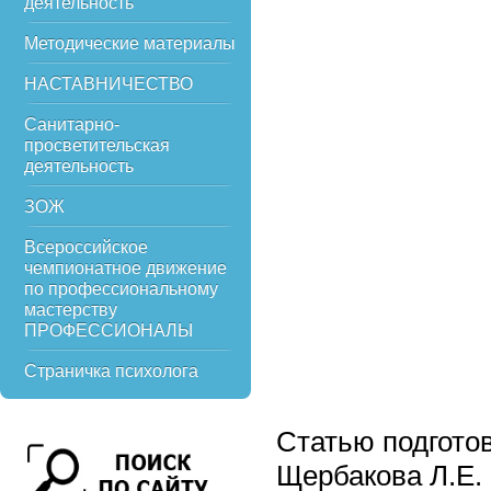
деятельность
Методические материалы
НАСТАВНИЧЕСТВО
Санитарно-
просветительская
деятельность
ЗОЖ
Всероссийское
чемпионатное движение
по профессиональному
мастерству
ПРОФЕССИОНАЛЫ
Страничка психолога
Статью подгото
Щербакова Л.Е.