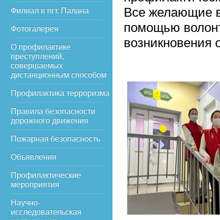
Все желающие в
Филиал в пгт. Палана
помощью волонт
Фотогалерея
возникновения 
О профилактике
преступлений,
совершаемых
дистанционным способом
Профилактика терроризма
Правила безопасности
дорожного движения
Пожарная безопасность
Объявления
Профилактические
мероприятия
Научно-
исследовательская