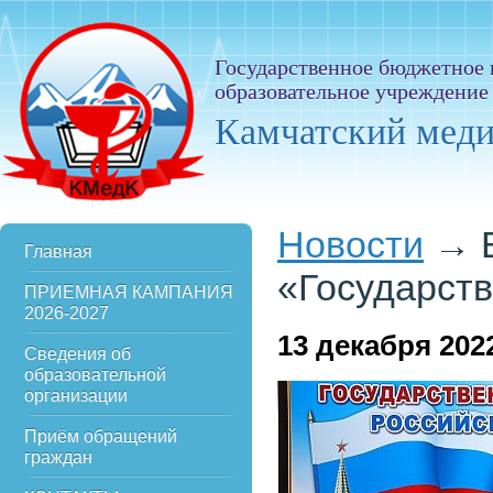
Государственное бюджетное
образовательное учреждение
Камчатский мед
Новости
→
Главная
«Государст
ПРИЕМНАЯ КАМПАНИЯ
2026-2027
13
декабря 202
Сведения об
образовательной
организации
Приём обращений
граждан