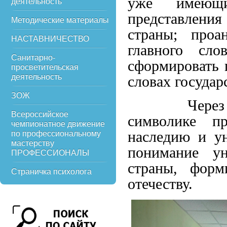
уже имеющи
деятельность
представлен
Методические материалы
страны; проа
НАСТАВНИЧЕСТВО
главного сло
Санитарно-
сформировать 
просветительская
деятельность
словах государ
ЗОЖ
Через нако
Всероссийское
символике п
чемпионатное движение
наследию и ун
по профессиональному
мастерству
понимание ун
ПРОФЕССИОНАЛЫ
страны, форм
Страничка психолога
отечеству.