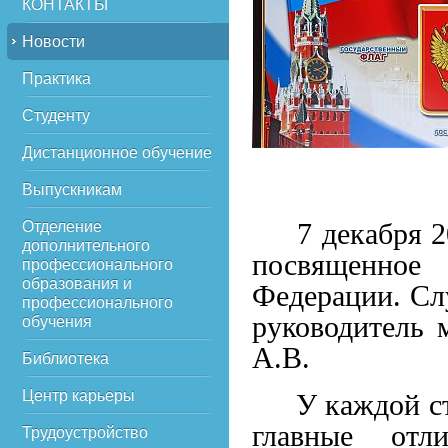
КОНТАКТЫ
Новости
Практика
Студенту
Дистанционное обучение
Выпускникам
7 декабря 202
Отделение
дополнительного
посвященное 
профессионального
образования и
Федерации. Сл
профессионального
руководитель 
обучения
А.В.
Библиотека
Центр карьеры
У каждой стра
главные отл
Трудоустройство