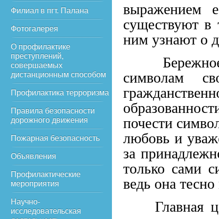
выражением е
Филиал в пгт. Палана
существуют в 
Фотогалерея
ним узнают о д
О профилактике
преступлений,
Бережное и 
совершаемых
символам св
дистанционным способом
гражданств
Профилактика терроризма
образованност
Правила безопасности
почести символ
дорожного движения
любовь и уваж
Пожарная безопасность
за принадлежн
Объявления
только сами с
Профилактические
ведь она тесно
мероприятия
Научно-
Главная цель
исследовательская