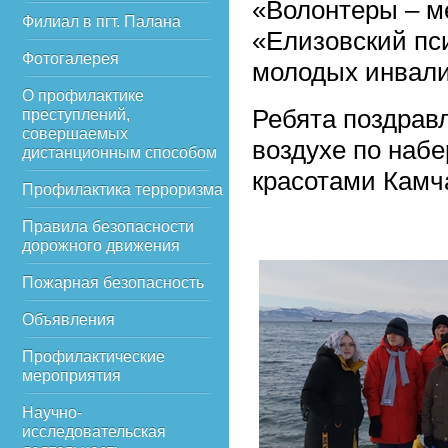
«Волонтеры – м
Филиал в пгт. Палана
«Елизовский пс
Фотогалерея
молодых инвали
О профилактике
Ребята поздравл
преступлений,
совершаемых
воздухе по наб
дистанционным способом
красотами Камч
Профилактика терроризма
Правила безопасности
дорожного движения
Пожарная безопасность
Объявления
Профилактические
мероприятия
Научно-
исследовательская