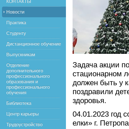
КОНТАКТЫ
Новости
Практика
Студенту
Дистанционное обучение
Выпускникам
Задача акции п
Отделение
дополнительного
стационарном л
профессионального
должен быть у 
образования и
профессионального
поздравили дет
обучения
здоровья.
Библиотека
04.01.2023 год 
Центр карьеры
елки» г. Петроп
Трудоустройство