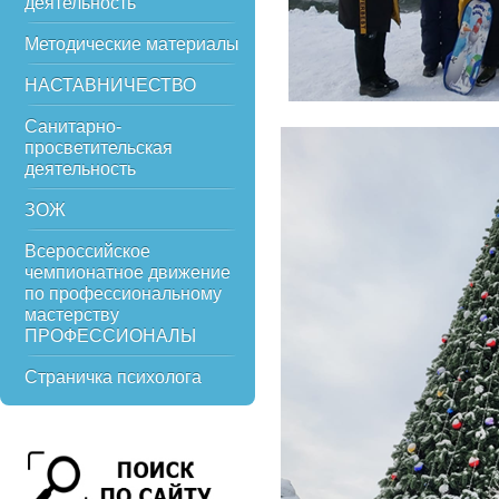
деятельность
Методические материалы
НАСТАВНИЧЕСТВО
Санитарно-
просветительская
деятельность
ЗОЖ
Всероссийское
чемпионатное движение
по профессиональному
мастерству
ПРОФЕССИОНАЛЫ
Страничка психолога