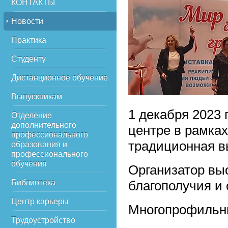
КОНТАКТЫ
Новости
Практика
Студенту
Дистанционное обучение
Выпускникам
1 декабря 2023 
Отделение
дополнительного
центре в рамка
профессионального
традиционная в
образования и
профессионального
обучения
Организатор вы
Библиотека
благополучия и 
Центр карьеры
Многопрофильны
Трудоустройство