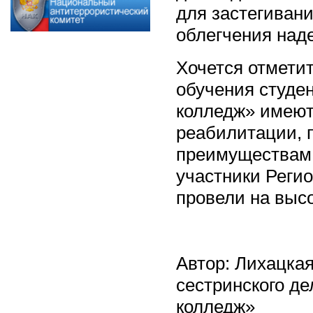
для застегивани
облегчения наде
Хочется отмети
обучения студе
колледж» имеют
реабилитации, 
преимуществам 
участники Реги
провели на выс
Автор: Лихацка
сестринского д
колледж»