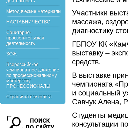
деятельность
Участники выст
Методические материалы
массажа, оздор
НАСТАВНИЧЕСТВО
диагностику сто
Санитарно-
просветительская
ГБПОУ КК «Камч
деятельность
выставку – экс
ЗОЖ
средств.
Всероссийское
чемпионатное движение
В выставке при
по профессиональному
мастерству
чемпионата «П
ПРОФЕССИОНАЛЫ
и социальный у
Страничка психолога
Савчук Алена, 
Студенты медиц
консультации п