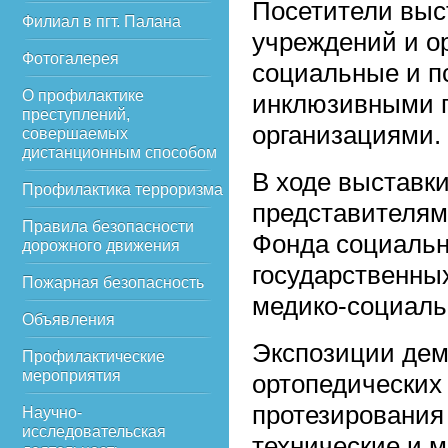
Посетители выс
Филиал в пгт. Палана
учреждений и о
Фотогалерея
социальные и пс
О профилактике
инклюзивными п
преступлений,
организациями.
совершаемых
дистанционным способом
В ходе выставк
Профилактика терроризма
представителям
Правила безопасности
Фонда социальн
дорожного движения
государственны
Пожарная безопасность
медико-социаль
Объявления
Экспозиции дем
Профилактические
мероприятия
ортопедических 
протезирования
Научно-
исследовательская
технические и 