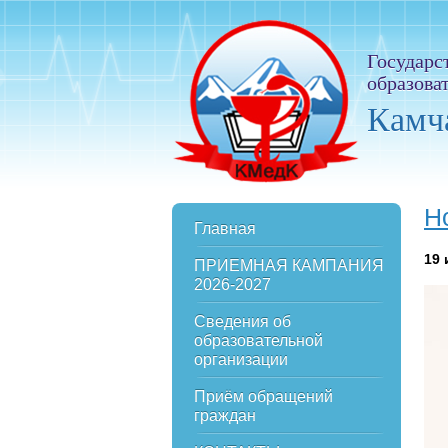
Государс
образова
Камч
Н
Главная
19
ПРИЕМНАЯ КАМПАНИЯ
2026-2027
Сведения об
образовательной
организации
Приём обращений
граждан