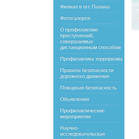
Филиал в пгт. Палана
Фотогалерея
О профилактике
преступлений,
совершаемых
дистанционным способом
Профилактика терроризма
Правила безопасности
дорожного движения
Пожарная безопасность
Объявления
Профилактические
мероприятия
Научно-
исследовательская