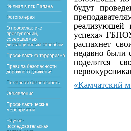
будут провед
Филиал в пгт. Палана
преподавате
Фотогалерея
реализующей 
О профилактике
успеха» ГБПО
преступлений,
совершаемых
распахнет сво
дистанционным способом
недавно были 
Профилактика терроризма
поделятся св
Правила безопасности
первокурсника
дорожного движения
«Камчатский м
Пожарная безопасность
Объявления
Профилактические
мероприятия
Научно-
исследовательская