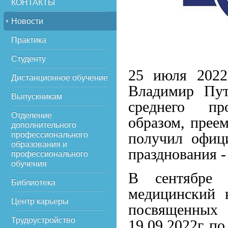
КОНТАКТЫ
Новости
Практика
Студенту
25 июля 2022
Дистанционное обучение
Владимир Пут
Выпускникам
среднего пр
Отделение
образом, прее
дополнительного
получил офиц
профессионального
образования и
празднования 
профессионального
обучения
В сентябре
Библиотека
медицинский 
Центр карьеры
посвященных
Трудоустройство
19.09.2022г по