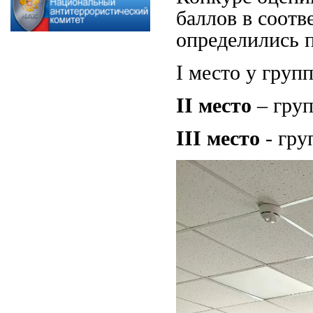
баллов в соотв
определились п
I место у груп
II место
– груп
III место
- гру