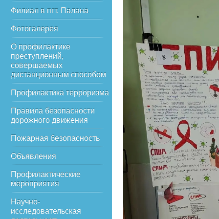
Филиал в пгт. Палана
Фотогалерея
О профилактике
преступлений,
совершаемых
дистанционным способом
Профилактика терроризма
Правила безопасности
дорожного движения
Пожарная безопасность
Объявления
Профилактические
мероприятия
Научно-
исследовательская