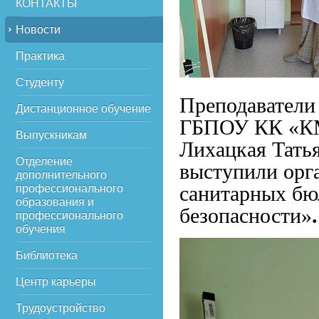
КОНТАКТЫ
Новости
Практика
Студенту
Преподавател
Дистанционное обучение
ГБПОУ КК «КМе
Выпускникам
Лихацкая Тать
Отделение
выступили орг
дополнительного
санитарных бю
профессионального
образования и
безопасности»
.
профессионального
обучения
Библиотека
Центр карьеры
Трудоустройство