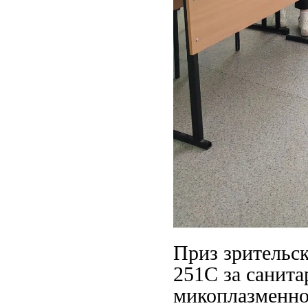
Приз зрительс
251С за санит
микоплазменно