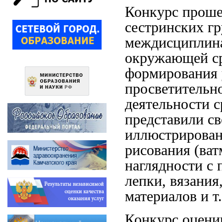
Конкурс прошел
сестринских гр
междисциплина
окружающей ср
формирования 
просветительн
деятельности с
представили св
иллюстрирован
рисования (ват
наглядности с
лепки, вязани
материалов и т.
Конкурс оцени