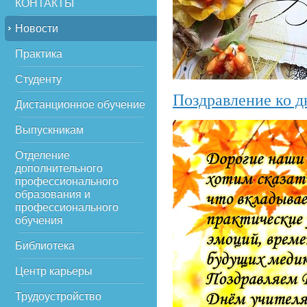
КОНТАКТЫ
Новости
Практика
Студенту
Поздравление ко д
Дистанционное обучение
Выпускникам
Отделение
дополнительного
профессионального
образования и
профессионального
обучения
Библиотека
Центр карьеры
Трудоустройство