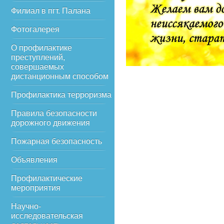
Филиал в пгт. Палана
Фотогалерея
О профилактике
преступлений,
совершаемых
дистанционным способом
Профилактика терроризма
Правила безопасности
дорожного движения
Пожарная безопасность
Объявления
Профилактические
мероприятия
Научно-
исследовательская