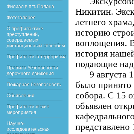
Экскурсово
Филиал в пгт. Палана
Никитин. Экск
Фотогалерея
летнего храма
О профилактике
историю строи
преступлений,
совершаемых
воплощения. В
дистанционным способом
история нашей
Профилактика терроризма
подающие над
Правила безопасности
9 августа 
дорожного движения
было принято 
Пожарная безопасность
собора.
С 15 о
Объявления
объявлен откр
Профилактические
мероприятия
кафедрального
Научно-
представлено 
исследовательская