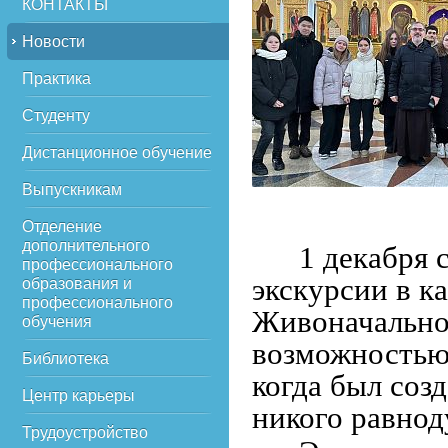
КОНТАКТЫ
Новости
Практика
Студенту
Дистанционное обучение
Выпускникам
Отделение
дополнительного
1 декабря
профессионального
экскурсии в к
образования и
профессионального
Живоначально
обучения
возможностью 
Библиотека
когда был соз
Центр карьеры
никого равно
Трудоустройство