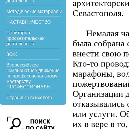
архитекторски
деятельность
Севастополя.
Методические материалы
НАСТАВНИЧЕСТВО
Немалая ча
Санитарно-
просветительская
была собрана 
деятельность
внести свою п
ЗОЖ
Кто-то провод
Всероссийское
чемпионатное движение
марафоны, вол
по профессиональному
пожертвований
мастерству
ПРОФЕССИОНАЛЫ
Организации 
Страничка психолога
отказывались 
или услуги. О
их в вере в т