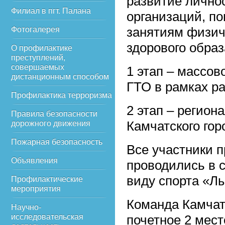
развитие лично
Филиал в пгт. Палана
организаций, п
занятиям физич
Фотогалерея
здорового образ
О профилактике
преступлений,
совершаемых
1 этап – массо
дистанционным способом
ГТО в рамках р
Профилактика терроризма
2 этап – регион
Правила безопасности
Камчатского горо
дорожного движения
Пожарная безопасность
Все участники п
Объявления
проводились в 
виду спорта «Л
Профилактические
мероприятия
Команда Камчат
Научно-
исследовательская
почетное 2 мест