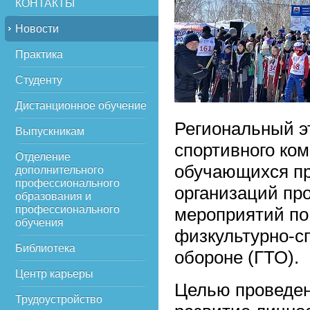
КОНТАКТЫ
Новости
Практика
Студенту
Дистанционное обучение
Региональный э
Выпускникам
спортивного ком
Отделение
обучающихся п
дополнительного
профессионального
организаций пр
образования и
профессионального
мероприятий по
обучения
физкультурно-сп
Библиотека
обороне (ГТО).
Центр карьеры
Целью проведен
Трудоустройство