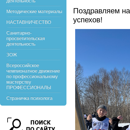
деятельность
Поздравляем н
Методические материалы
успехов!
НАСТАВНИЧЕСТВО
Санитарно-
просветительская
деятельность
ЗОЖ
Всероссийское
чемпионатное движение
по профессиональному
мастерству
ПРОФЕССИОНАЛЫ
Страничка психолога