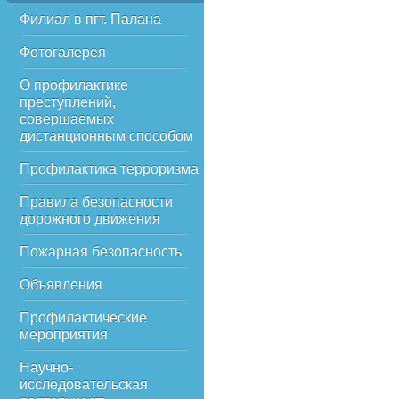
Филиал в пгт. Палана
Фотогалерея
О профилактике
преступлений,
совершаемых
дистанционным способом
Профилактика терроризма
Правила безопасности
дорожного движения
Пожарная безопасность
Объявления
Профилактические
мероприятия
Научно-
исследовательская