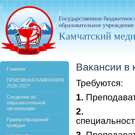
Государственное бюджетное
образовательное учреждение
Камчатский мед
Вакансии в
Главная
ПРИЕМНАЯ КАМПАНИЯ
Требуются:
2026-2027
1.
Преподават
Сведения об
образовательной
организации
2.
Пре
специальнос
Приём обращений
граждан
3.
Преподават