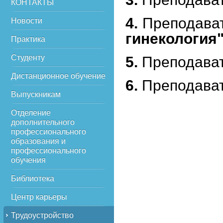
КОНТАКТЫ
4.
Преподават
Новости
гинекология
Практика
Студенту
5.
Преподават
Дистанционное обучение
6.
Преподават
Выпускникам
Отделение
дополнительного
профессионального
образования и
профессионального
обучения
Библиотека
Центр карьеры
Трудоустройство