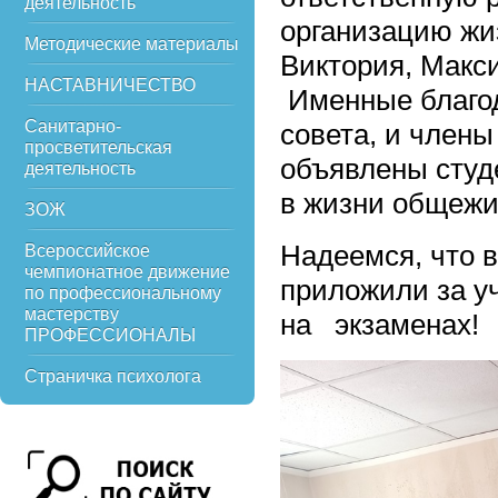
деятельность
организацию жи
Методические материалы
Виктория, Макс
НАСТАВНИЧЕСТВО
Именные благод
Санитарно-
совета, и член
просветительская
объявлены студ
деятельность
в жизни общежи
ЗОЖ
Надеемся, что в
Всероссийское
чемпионатное движение
приложили за у
по профессиональному
мастерству
на экзаменах!
ПРОФЕССИОНАЛЫ
Страничка психолога