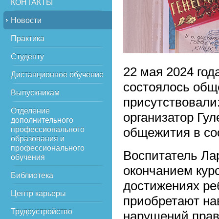
КОНТАКТЫ
Новости
Практика
Студенту
22 мая 2024 го
Дистанционное обучение
состоялось общ
Выпускникам
присутствовали:
Отделение
организатор Гул
дополнительного
профессионального
общежития в сос
образования и
профессионального
Воспитатель Ла
обучения
окончанием курс
Библиотека
достижениях реб
Центр карьеры
приобретают на
Трудоустройство
нарушений прави