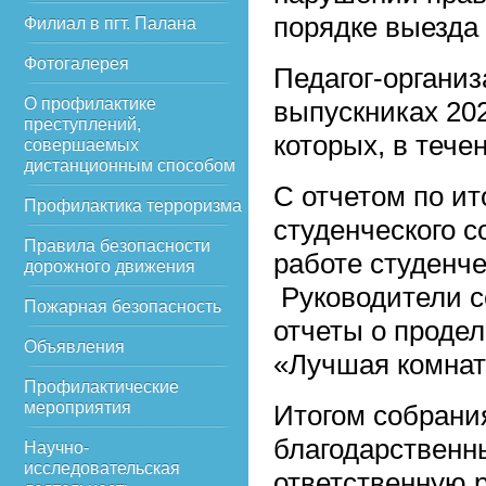
порядке выезда
Филиал в пгт. Палана
Фотогалерея
Педагог-органи
О профилактике
выпускниках 202
преступлений,
которых, в тече
совершаемых
дистанционным способом
С отчетом по ит
Профилактика терроризма
студенческого с
Правила безопасности
работе студенче
дорожного движения
Руководители с
Пожарная безопасность
отчеты о продел
Объявления
«Лучшая комнат
Профилактические
мероприятия
Итогом собрани
благодарственн
Научно-
исследовательская
ответственную р