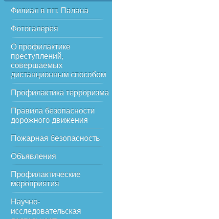
Филиал в пгт. Палана
Фотогалерея
О профилактике
преступлений,
совершаемых
дистанционным способом
Профилактика терроризма
Правила безопасности
дорожного движения
Пожарная безопасность
Объявления
Профилактические
мероприятия
Научно-
исследовательская